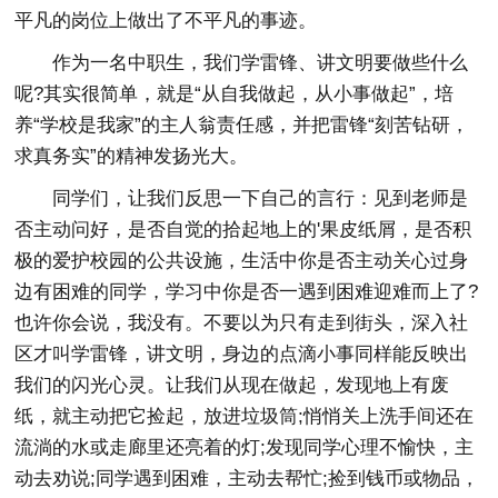
平凡的岗位上做出了不平凡的事迹。
作为一名中职生，我们学雷锋、讲文明要做些什么
呢?其实很简单，就是“从自我做起，从小事做起”，培
养“学校是我家”的主人翁责任感，并把雷锋“刻苦钻研，
求真务实”的精神发扬光大。
同学们，让我们反思一下自己的言行：见到老师是
否主动问好，是否自觉的拾起地上的'果皮纸屑，是否积
极的爱护校园的公共设施，生活中你是否主动关心过身
边有困难的同学，学习中你是否一遇到困难迎难而上了?
也许你会说，我没有。不要以为只有走到街头，深入社
区才叫学雷锋，讲文明，身边的点滴小事同样能反映出
我们的闪光心灵。让我们从现在做起，发现地上有废
纸，就主动把它捡起，放进垃圾筒;悄悄关上洗手间还在
流淌的水或走廊里还亮着的灯;发现同学心理不愉快，主
动去劝说;同学遇到困难，主动去帮忙;捡到钱币或物品，