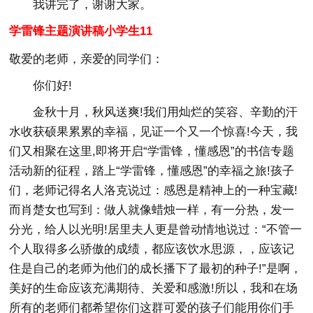
我讲完了，谢谢大家。
学雷锋主题演讲稿小学生11
敬爱的老师，亲爱的同学们：
你们好!
金秋十月，秋风送爽!我们用灿烂的笑容、辛勤的汗
水收获硕果累累的幸福，见证一个又一个惊喜!今天，我
们又相聚在这里,即将开启“学雷锋，懂感恩”的书信专题
活动新的征程，踏上“学雷锋，懂感恩”的幸福之旅!孩子
们，老师记得名人洛克说过：感恩是精神上的一种宝藏!
而肖楚女也写到：做人就像蜡烛一样，有一分热，发一
分光，给人以光明!居里夫人更是曾动情地说过：“不管一
个人取得多么骄傲的成绩，都应该饮水思源，，应该记
住是自己的老师为他们的成长播下了最初的种子!”是啊，
美好的生命应该充满期待、关爱和感激!所以，我和在场
所有的老师们都希望你们这群可爱的孩子们能用你们手