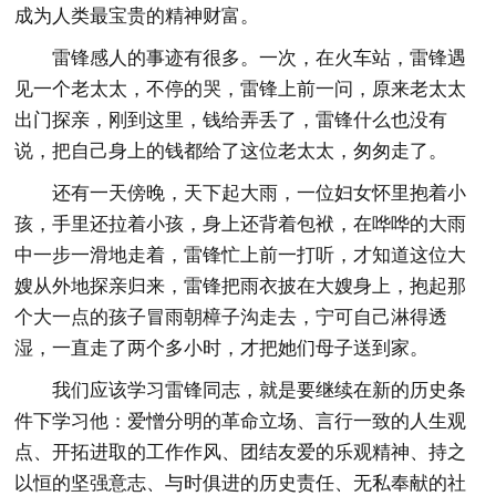
成为人类最宝贵的精神财富。
雷锋感人的事迹有很多。一次，在火车站，雷锋遇
见一个老太太，不停的哭，雷锋上前一问，原来老太太
出门探亲，刚到这里，钱给弄丢了，雷锋什么也没有
说，把自己身上的钱都给了这位老太太，匆匆走了。
还有一天傍晚，天下起大雨，一位妇女怀里抱着小
孩，手里还拉着小孩，身上还背着包袱，在哗哗的大雨
中一步一滑地走着，雷锋忙上前一打听，才知道这位大
嫂从外地探亲归来，雷锋把雨衣披在大嫂身上，抱起那
个大一点的孩子冒雨朝樟子沟走去，宁可自己淋得透
湿，一直走了两个多小时，才把她们母子送到家。
我们应该学习雷锋同志，就是要继续在新的历史条
件下学习他：爱憎分明的革命立场、言行一致的人生观
点、开拓进取的工作作风、团结友爱的乐观精神、持之
以恒的坚强意志、与时俱进的历史责任、无私奉献的社