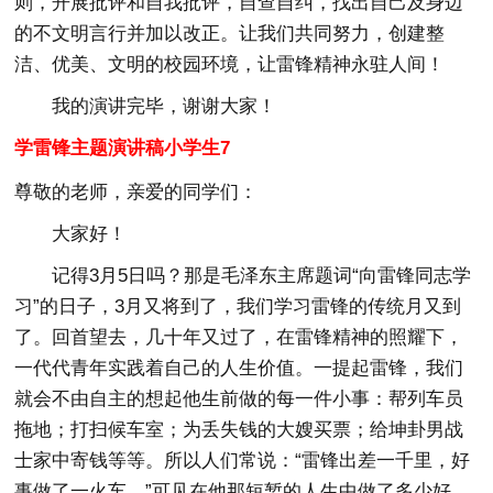
则，开展批评和自我批评，自查自纠，找出自己及身边
的不文明言行并加以改正。让我们共同努力，创建整
洁、优美、文明的校园环境，让雷锋精神永驻人间！
我的演讲完毕，谢谢大家！
学雷锋主题演讲稿小学生7
尊敬的老师，亲爱的同学们：
大家好！
记得3月5日吗？那是毛泽东主席题词“向雷锋同志学
习”的日子，3月又将到了，我们学习雷锋的传统月又到
了。回首望去，几十年又过了，在雷锋精神的照耀下，
一代代青年实践着自己的人生价值。一提起雷锋，我们
就会不由自主的想起他生前做的每一件小事：帮列车员
拖地；打扫候车室；为丢失钱的大嫂买票；给坤卦男战
士家中寄钱等等。所以人们常说：“雷锋出差一千里，好
事做了一火车。”可见在他那短暂的人生中做了多少好