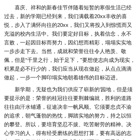
喜庆、祥和的新春佳节伴随着短暂的寒假生活已经
过去，新的学期已经到来，我们满载着20xx丰收的喜
悦，步入了满怀向往的20xx，我们又将投入到惊慌而又
充溢的校内生活中。我们要定好目标，执着信念，永不
言败，一起因目标而努力，因幻想而精彩，塌塌实实地
一步步走下去。当然，成就和荣誉往往令人艳羡、敬
佩，但是“千里之行，始于足下，”要想使志向成为现实，
积累是必不行少的，我们应当从现在做起，从点点滴滴
做起，一步一个脚印塌实地朝着雄伟的目标迈进。
新学期，无疑也为我们供应了崭新的'园地，但是须
要提示的是：荣誉的桂冠往往要荆棘编就，胜利的道路
往往由汗水铺通，征途决非一帆风顺。它须要忠贞不渝
的追求，朝气蓬勃的热忱，脚踏实地的努力，持之以恒
的攀登。所以，要培育坚忍不拔、吃苦耐劳的精神。决
心学习的人，得有经受磨练的思想打算，要有高远的志