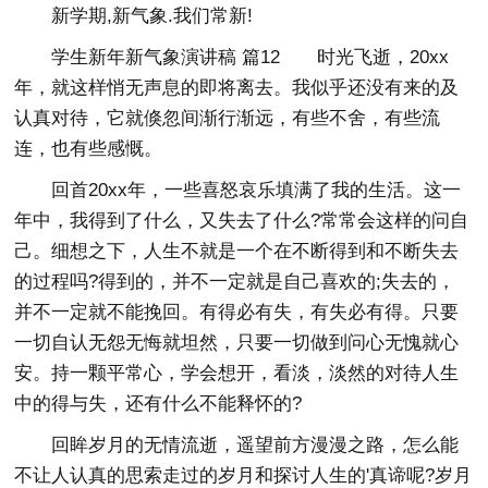
新学期,新气象.我们常新!
学生新年新气象演讲稿 篇12 时光飞逝，20xx
年，就这样悄无声息的即将离去。我似乎还没有来的及
认真对待，它就倏忽间渐行渐远，有些不舍，有些流
连，也有些感慨。
回首20xx年，一些喜怒哀乐填满了我的生活。这一
年中，我得到了什么，又失去了什么?常常会这样的问自
己。细想之下，人生不就是一个在不断得到和不断失去
的过程吗?得到的，并不一定就是自己喜欢的;失去的，
并不一定就不能挽回。有得必有失，有失必有得。只要
一切自认无怨无悔就坦然，只要一切做到问心无愧就心
安。持一颗平常心，学会想开，看淡，淡然的对待人生
中的得与失，还有什么不能释怀的?
回眸岁月的无情流逝，遥望前方漫漫之路，怎么能
不让人认真的思索走过的岁月和探讨人生的'真谛呢?岁月