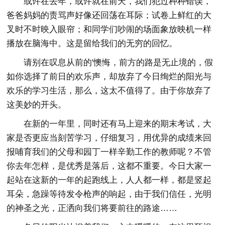
或许在去年，或许就在前天，我们犯过种种错误，
爸爸妈妈的责骂声好像还回荡在耳际；试卷上鲜红的大
叉时不时映入眼帘；和同学们吵闹的场面象放映机一样
播放在脑海中。这是留给我们的无穷的回忆。
请别在叹息从前的'懊悔，前方的路是无止境的，假
如你选择了前日的欢乐声，却放弃了今日绚烂的阳光与
欢乐的学习生活，那么，这太不值得了。由于你放弃了
这美妙的开头。
在新的一年里，同时还有马上迎来的期末考试，大
家是否更应当刻苦学习，仔细复习，用优异的成绩来回
报哺育我们的父母和园丁一样辛勤工作的教师呢？不管
你去年怎样，是优秀是落后，这都不重要。今日大家一
起站在这新的一年的起跑线上，人人都一样，都是竖起
耳朵，急躁等待发令枪声的响起，由于我们信任，光明
的神圣之光，正洒向我们将要前往的路途……