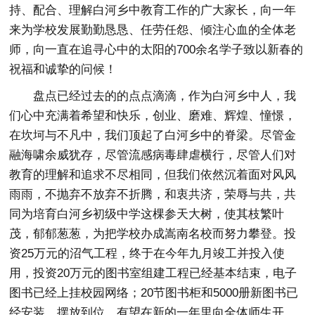
持、配合、理解白河乡中教育工作的广大家长，向一年
来为学校发展勤勤恳恳、任劳任怨、倾注心血的全体老
师，向一直在追寻心中的太阳的700余名学子致以新春的
祝福和诚挚的问候！
盘点已经过去的的点点滴滴，作为白河乡中人，我
们心中充满着希望和快乐，创业、磨难、辉煌、憧憬，
在坎坷与不凡中，我们顶起了白河乡中的脊梁。尽管金
融海啸余威犹存，尽管流感病毒肆虐横行，尽管人们对
教育的理解和追求不尽相同，但我们依然沉着面对风风
雨雨，不抛弃不放弃不折腾，和衷共济，荣辱与共，共
同为培育白河乡初级中学这棵参天大树，使其枝繁叶
茂，郁郁葱葱，为把学校办成嵩南名校而努力攀登。投
资25万元的沼气工程，终于在今年九月竣工并投入使
用，投资20万元的图书室组建工程已经基本结束，电子
图书已经上挂校园网络；20节图书柜和5000册新图书已
经安装、摆放到位，有望在新的一年里向全体师生开