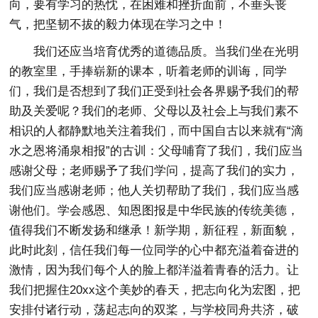
向，要有学习的热忱，在困难和挫折面前，不垂头丧
气，把坚韧不拔的毅力体现在学习之中！
我们还应当培育优秀的道德品质。当我们坐在光明
的教室里，手捧崭新的课本，听着老师的训诲，同学
们，我们是否想到了我们正受到社会各界赐予我们的帮
助及关爱呢？我们的老师、父母以及社会上与我们素不
相识的人都静默地关注着我们，而中国自古以来就有“滴
水之恩将涌泉相报”的古训：父母哺育了我们，我们应当
感谢父母；老师赐予了我们学问，提高了我们的实力，
我们应当感谢老师；他人关切帮助了我们，我们应当感
谢他们。学会感恩、知恩图报是中华民族的传统美德，
值得我们不断发扬和继承！新学期，新征程，新面貌，
此时此刻，信任我们每一位同学的心中都充溢着奋进的
激情，因为我们每个人的脸上都洋溢着青春的活力。让
我们把握住20xx这个美妙的春天，把志向化为宏图，把
安排付诸行动，荡起志向的双桨，与学校同舟共济，破