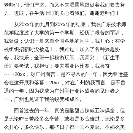
老师们，他们严厉、而又不失温柔地督促着我们要去努
力、进取，在生活上时刻关心着我们。谢谢老师们！
从20xx年的九月到20xx年的结束，我在广东技术师
范学院度过了大学的第一个学期。经历了艰苦的军训，
我骄傲；认识一群来自全国各地的同学，我开心；在学
校组织招新时没被选上，我难过；加入了各种兴趣协
会，我快乐；全班一起秋游玩闹，我高兴；《新生手
册》要考试，我担忧；要去看亚运比赛，我兴奋
······20xx，对广州而言，是不寻常的`一年，因为亚运盛
会在这开展和落幕；20xx，对在广州的我而言，是不普
通的一年，因为我成为广州举行亚运盛会的见证者之
一，广州也见证了我的蜕变和成长。
回首过去的一年，真的是酸甜苦辣咸五味俱全，但
是无论昨日曾经多么辛苦，或者是多么难过，无论是多
么开心，多么快乐，那些日子都一去不复返。不那么美