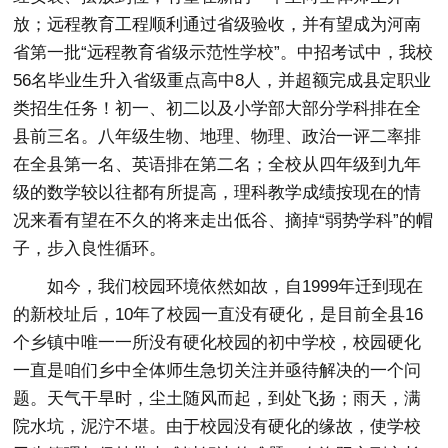
放；远程教育工程顺利通过省级验收，并有望成为河南
省第一批“远程教育省级示范性学校”。中招考试中，我校
56名毕业生升入省级重点高中8人，并超额完成县定职业
类招生任务！初一、初二以及小学部大部分学科排在全
县前三名。八年级生物、地理、物理、政治一评二率排
在全县第一名、英语排在第二名；全校从四年级到九年
级的数学较以往都有所提高，理科教学成绩按现在的情
况来看有望在不久的将来走出低谷、摘掉“弱势学科”的帽
子，步入良性循环。
如今，我们校园环境依然如故，自1999年迁到现在
的新校址后，10年了校园一直没有硬化，是目前全县16
个乡镇中唯一一所没有硬化校园的初中学校，校园硬化
一直是咱们乡中全体师生急切关注并亟待解决的一个问
题。天气干旱时，尘土随风而起，到处飞扬；雨天，满
院水坑，泥泞不堪。由于校园没有硬化的缘故，使学校