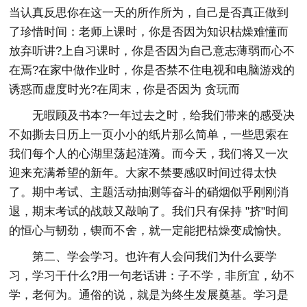
当认真反思你在这一天的所作所为，自己是否真正做到
了珍惜时间：老师上课时，你是否因为知识枯燥难懂而
放弃听讲?上自习课时，你是否因为自己意志薄弱而心不
在焉?在家中做作业时，你是否禁不住电视和电脑游戏的
诱惑而虚度时光?在周末，你是否因为 贪玩而
无暇顾及书本?一年过去之时，给我们带来的感受决
不如撕去日历上一页小小的纸片那么简单，一些思索在
我们每个人的心湖里荡起涟漪。而今天，我们将又一次
迎来充满希望的新年。大家不禁要感叹时间过得太快
了。期中考试、主题活动抽测等奋斗的硝烟似乎刚刚消
退，期末考试的战鼓又敲响了。我们只有保持 "挤"时间
的恒心与韧劲，锲而不舍，就一定能把枯燥变成愉快。
第二、学会学习。也许有人会问我们为什么要学
习，学习干什么?用一句老话讲：子不学，非所宜，幼不
学，老何为。通俗的说，就是为终生发展奠基。学习是