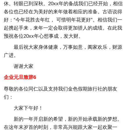
休。转眼已到深秋。20xx年的备战我们已经开始，相信
各位也已经在为美好的来年做着相应的准备。古语说得
好：“今年花胜去年红， 可惜明年花更好”。相信我们一
起携起手来，来年一定会取得更加骄人的成绩。在此我
预祝各位20xx年心想事成，发大财。
最后祝大家身体健康，万事如意，阖家欢乐，财源
广进。
谢谢大家
企业元旦致辞6
尊敬的各位同仁以及支持我们金色假期旅行社的朋友
们：
大家下午好！
新的一年开启新的希望，新的开始承载新的梦想。
在这年末岁首的时刻，非常高兴能跟大家一起欢聚一