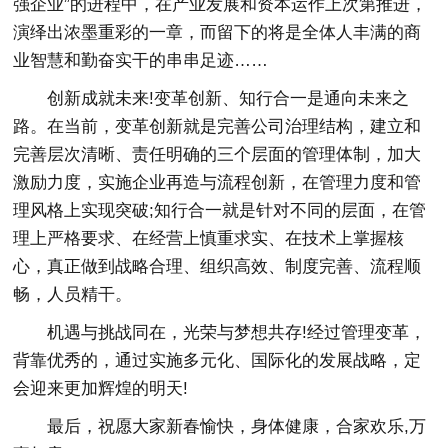
强企业”的进程中，在产业发展和资本运作上次第推进，
演绎出浓墨重彩的一章，而留下的将是全体人丰满的商
业智慧和勤奋实干的串串足迹……
创新成就未来!变革创新、知行合一是通向未来之
路。在当前，变革创新就是完善公司治理结构，建立和
完善层次清晰、责任明确的三个层面的管理体制，加大
激励力度，实施企业再造与流程创新，在管理力度和管
理风格上实现突破;知行合一就是针对不同的层面，在管
理上严格要求、在经营上慎重求实、在技术上掌握核
心，真正做到战略合理、组织高效、制度完善、流程顺
畅，人员精干。
机遇与挑战同在，光荣与梦想共存!经过管理变革，
背靠优秀的，通过实施多元化、国际化的发展战略，定
会迎来更加辉煌的明天!
最后，祝愿大家新春愉快，身体健康，合家欢乐,万