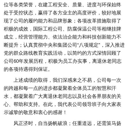
位等各类荣誉，在建工程安全、质量、进度与环保始终
处于受控状态，赢得了各方业主的高度评价，较好地展
现了公司的履约能力和品牌形象；各项改革措施取得了
积极的成效，国际工程公司、防腐保温公司等相继挂牌
成立，经营管理能力、依法治企能力和科技创新能力不
断提升；认真贯彻中央和集团公司“八项规定”，深入推进
党的群众路线教育实践活动，以简约的方式深情回顾了
公司60年发展历程，积极为员工办实事，离退休老同志
的各项待遇得到保证。
上述成绩的取得，我们深感来之不易，公司每一次
的跨越和每一点的进步都凝聚着全体员工的智慧和汗
水，都凝聚着广大离退休老同志以及社会各界朋友的关
心、帮助和支持。在此，我代表公司领导班子向大家表
示诚挚的敬意和衷心的感谢！
风正济时，自当扬帆破浪；任重道远，还需策马扬