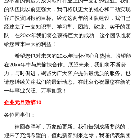
源不断的创造力成为软件行业上的一支新秀企业。我们
的队伍比以前更强大，我们将以更大的雄心和干劲实现
客户投资回报的目标。经过这两年的团队建设，我们已
经建立了一支知识型、学习型、团结、敬业、实干的团
队，在20xx年我们将会获得巨大的成功，这个团队也将
给您带来巨大的利益！
希望您也对未来的20xx年满怀信心和热情。盼望能
在20xx年中与您愉快合作。展望未来，我们将不断努
力，与时俱进，竭诚为广大客户提供最优质的服务。也
请您继续关注我们的最新动态。在此衷心祝愿您在新的
一年事业兴旺、万事如意！
企业元旦致辞10
各位同事们：
律回春晖渐，万象始更新。我们告别成绩斐然的，
迎来了充满希望的，值此新春到来之际，我谨代表集团