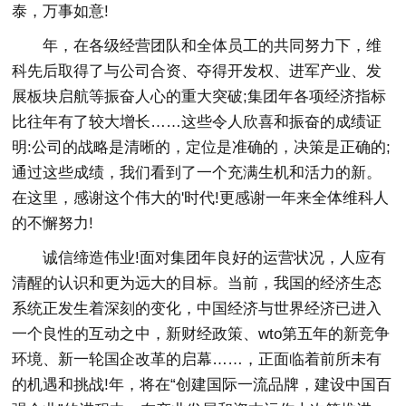
泰，万事如意!
年，在各级经营团队和全体员工的共同努力下，维
科先后取得了与公司合资、夺得开发权、进军产业、发
展板块启航等振奋人心的重大突破;集团年各项经济指标
比往年有了较大增长……这些令人欣喜和振奋的成绩证
明:公司的战略是清晰的，定位是准确的，决策是正确的;
通过这些成绩，我们看到了一个充满生机和活力的新。
在这里，感谢这个伟大的'时代!更感谢一年来全体维科人
的不懈努力!
诚信缔造伟业!面对集团年良好的运营状况，人应有
清醒的认识和更为远大的目标。当前，我国的经济生态
系统正发生着深刻的变化，中国经济与世界经济已进入
一个良性的互动之中，新财经政策、wto第五年的新竞争
环境、新一轮国企改革的启幕……，正面临着前所未有
的机遇和挑战!年，将在“创建国际一流品牌，建设中国百