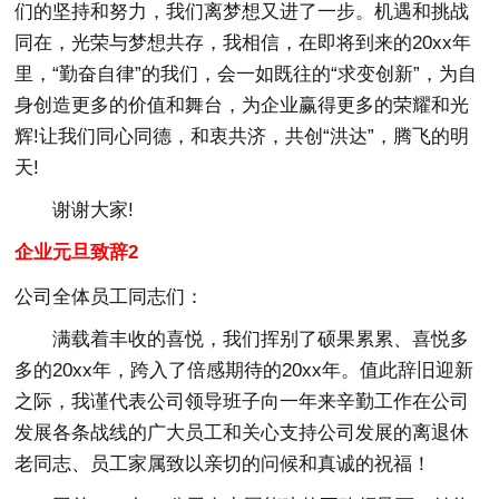
们的坚持和努力，我们离梦想又进了一步。机遇和挑战
同在，光荣与梦想共存，我相信，在即将到来的20xx年
里，“勤奋自律”的我们，会一如既往的“求变创新”，为自
身创造更多的价值和舞台，为企业赢得更多的荣耀和光
辉!让我们同心同德，和衷共济，共创“洪达”，腾飞的明
天!
谢谢大家!
企业元旦致辞2
公司全体员工同志们：
满载着丰收的喜悦，我们挥别了硕果累累、喜悦多
多的20xx年，跨入了倍感期待的20xx年。值此辞旧迎新
之际，我谨代表公司领导班子向一年来辛勤工作在公司
发展各条战线的广大员工和关心支持公司发展的离退休
老同志、员工家属致以亲切的问候和真诚的祝福！