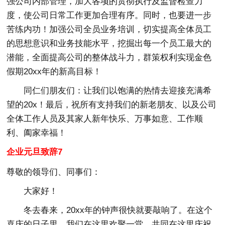
强公司内部管理，加大各项的贯彻执行及监督检查力
度，使公司日常工作更加合理有序。同时，也要进一步
苦练内功！加强公司全员业务培训，切实提高全体员工
的思想意识和业务技能水平，挖掘出每一个员工最大的
潜能，全面提高公司的整体战斗力，群策权利实现金色
假期20xx年的新高目标！
同仁们朋友们：让我们以饱满的热情去迎接充满希
望的20x！最后，祝所有支持我们的新老朋友、以及公司
全体工作人员及其家人新年快乐、万事如意、工作顺
利、阖家幸福！
企业元旦致辞7
尊敬的领导们、同事们：
大家好！
冬去春来，20xx年的钟声很快就要敲响了。在这个
喜庆的日子里，我们在这里欢聚一堂，共同在这里庆祝