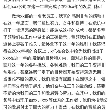
我们xxx公司在这一年里完成了在20xx年的发展目标！
做为xx部的一名老员工，我真的感到非常的感动！
在这一年里面，我们通过努力、奋斗和拼搏！在危机中
打了一场漂亮的翻身仗！能达成这样的成就，都是多亏
了领导们在工作中做出的正确指示，带领我们在正确的
道路上突破了难关，最终拿下了这一年的胜利！我还记
得在20xx年初的会议上，x总在会议中给为我们指出了
xxx在这一年的.发展的目标和方向。面对这样的目标、
面对这一年的各种挑战，各种难题，我们的工作变得非
常艰难，甚至连我们定下的目标都开始变得遥遥无期！
当困难不断的袭来，我们却没有屈服！在困境之中，领
导们率先行动了起来，他们奋斗在工作的最前线，还要
不断的为我们的工作和发展劳心劳力。在其中，我们的
领导中出现了如xx、xxx等优秀的工作者，他们为推动公
司的发展付出了巨大的努力！当然，在我们的普通的员