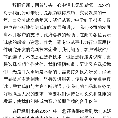
辞旧迎新，回首过去，心中涌出无限感慨。20xx年
对于我们公司来说，是频频取得成功、实现发展的一
年。自公司成立两年来，我们从客户中学到了很多，客
户也在不断地促进我们的发展和进步。我们公司的发展
离不开客户的支持，政府各界的帮助，在此向各位表示
诚挚的感激与谢意。作为一家专业从事电力行业应用软
件研究开发的高新技术企业，我们知道，客户对软件厂
商的选择，不仅是在选择技术，也是选择服务保障，更
是选择长期合作伙伴。我们深切知道，要让客户选择我
们，光是口头承诺是不够的，需要持久投入研发，保证
产品技术不断创新、坚持改进服务，使服务更专业更真
诚；需要我们与客户不断沟通，使我们的产品和服务更
好地满足大家的要求；需要我们保持公司长久和健康的`
发展，使我们能够成为客户长期信赖的合作伙伴。
在已经到来的20xx年中，您还将继续看到我们以源