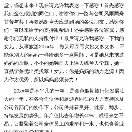
堂，畅想未来！现在请允许我表达一下感谢！首先感谢
我们金色假期的同仁们，谢谢你们一路与公司风雨同舟
甘苦与共！再要感谢今天应邀到场的各位朋友，感谢你
们一直以来给予的支持跟帮助！还要感谢各位家属，感
谢你们无私的支持跟付出！最后请允许我感谢一下我的
女儿，从事旅游20xx年，做为母亲亏欠她太多太多，不
能像别人的妈妈一样给她多一点照顾，可是她从未拖过
妈妈的后腿，小小的她独自去上课去练琴去学舞，她一
直品学兼优出类拔萃！女儿：你是妈妈的动力之源！因
为你太优秀，所以妈妈必须努力！
20xx年是不平凡的一年，是金色假期旅行社发展壮
大的一年，在各合作伙伴和旅游界同仁的大力支持以及
公司各部门的协作下，公司保持着良好、健康、稳步、
持续发展的势头。年产值比去年增长40%，成绩来之不
易，它凝聚着公司全体员工的艰辛和汗水，也包含着业