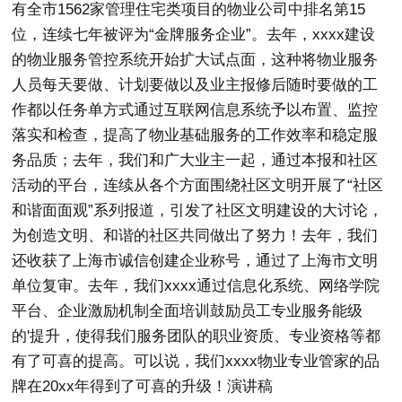
有全市1562家管理住宅类项目的物业公司中排名第15
位，连续七年被评为“金牌服务企业”。去年，xxxx建设
的物业服务管控系统开始扩大试点面，这种将物业服务
人员每天要做、计划要做以及业主报修后随时要做的工
作都以任务单方式通过互联网信息系统予以布置、监控
落实和检查，提高了物业基础服务的工作效率和稳定服
务品质；去年，我们和广大业主一起，通过本报和社区
活动的平台，连续从各个方面围绕社区文明开展了“社区
和谐面面观”系列报道，引发了社区文明建设的大讨论，
为创造文明、和谐的社区共同做出了努力！去年，我们
还收获了上海市诚信创建企业称号，通过了上海市文明
单位复审。去年，我们xxxx通过信息化系统、网络学院
平台、企业激励机制全面培训鼓励员工专业服务能级
的'提升，使得我们服务团队的职业资质、专业资格等都
有了可喜的提高。可以说，我们xxxx物业专业管家的品
牌在20xx年得到了可喜的升级！演讲稿