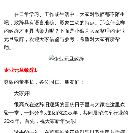
在日常学习、工作或生活中，大家对致辞都不陌生
吧，致辞具有语言准确、形象生动的特点。那么什么样
的致辞才更具感染力呢？下面是小编为大家整理的企业
元旦致辞，欢迎大家借鉴与参考，希望对大家有所帮
助。
企业元旦致辞1
尊敬的董事长，各位同仁、朋友们：
大家好!
很高兴在这辞旧迎新的喜庆日子里与大家在这里欢
聚一堂，一起分享x集团的20xx年，共同展望汽车行业的
20xx年。首先，祝大家新年快乐!
过去的一年，在董事长的正确引导以及集团各位领