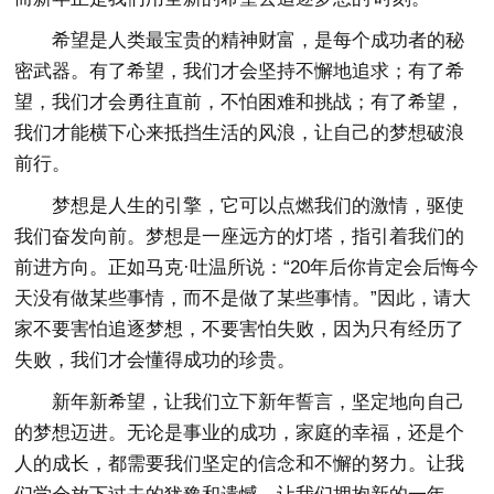
希望是人类最宝贵的精神财富，是每个成功者的秘
密武器。有了希望，我们才会坚持不懈地追求；有了希
望，我们才会勇往直前，不怕困难和挑战；有了希望，
我们才能横下心来抵挡生活的风浪，让自己的梦想破浪
前行。
梦想是人生的引擎，它可以点燃我们的激情，驱使
我们奋发向前。梦想是一座远方的灯塔，指引着我们的
前进方向。正如马克·吐温所说：“20年后你肯定会后悔今
天没有做某些事情，而不是做了某些事情。”因此，请大
家不要害怕追逐梦想，不要害怕失败，因为只有经历了
失败，我们才会懂得成功的珍贵。
新年新希望，让我们立下新年誓言，坚定地向自己
的梦想迈进。无论是事业的成功，家庭的幸福，还是个
人的成长，都需要我们坚定的信念和不懈的努力。让我