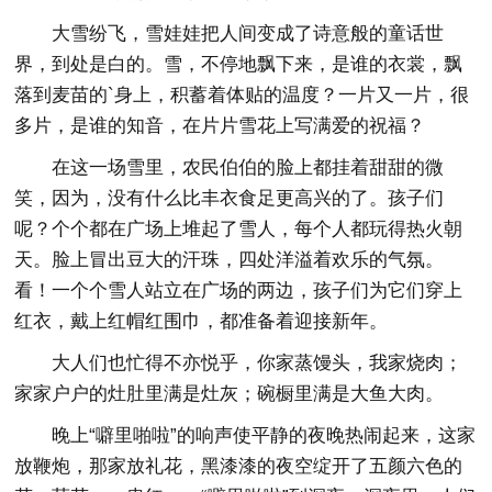
大雪纷飞，雪娃娃把人间变成了诗意般的童话世
界，到处是白的。雪，不停地飘下来，是谁的衣裳，飘
落到麦苗的`身上，积蓄着体贴的温度？一片又一片，很
多片，是谁的知音，在片片雪花上写满爱的祝福？
在这一场雪里，农民伯伯的脸上都挂着甜甜的微
笑，因为，没有什么比丰衣食足更高兴的了。孩子们
呢？个个都在广场上堆起了雪人，每个人都玩得热火朝
天。脸上冒出豆大的汗珠，四处洋溢着欢乐的气氛。
看！一个个雪人站立在广场的两边，孩子们为它们穿上
红衣，戴上红帽红围巾，都准备着迎接新年。
大人们也忙得不亦悦乎，你家蒸馒头，我家烧肉；
家家户户的灶肚里满是灶灰；碗橱里满是大鱼大肉。
晚上“噼里啪啦”的响声使平静的夜晚热闹起来，这家
放鞭炮，那家放礼花，黑漆漆的夜空绽开了五颜六色的