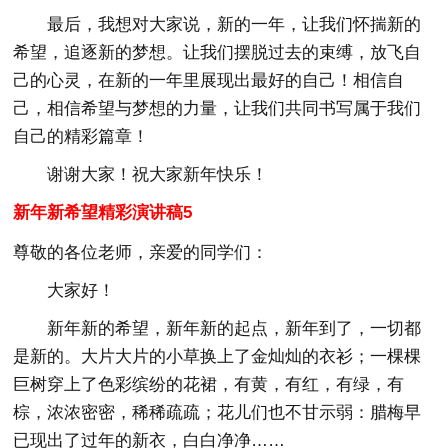
最后，我想对大家说，新的一年，让我们怀揣新的
希望，追逐新的梦想。让我们摆脱过去的束缚，放飞自
己的心灵，在新的一年里展现出最好的自己！相信自
己，相信希望与梦想的力量，让我们共同书写属于我们
自己的精彩篇章！
谢谢大家！祝大家新年快乐！
新年新希望精彩演讲稿5
尊敬的各位老师，亲爱的同学们：
大家好！
新年新的希望，新年新的起点，新年到了，一切都
是新的。大片大片的小草换上了金灿灿的衣衫；一棵棵
巨树穿上了色彩缤纷的花裙，有黄，有红，有绿，有
棕，浓浓密密，稀稀疏疏；花儿们也不甘示弱：腊梅早
已现出了过年的新衣，白白净净……