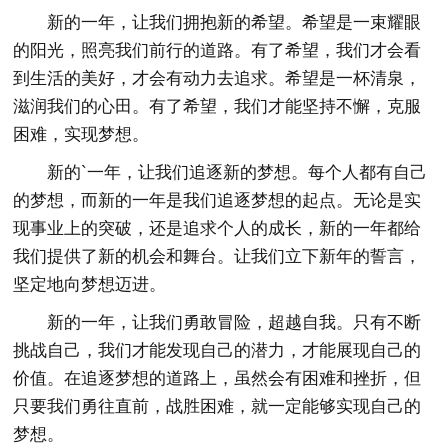
新的一年，让我们拥抱新的希望。希望是一束耀眼
的阳光，照亮我们前行的道路。有了希望，我们才会看
到生活的美好，才会有动力去追求。希望是一杯清泉，
滋润我们的心田。有了希望，我们才能坚持不懈，克服
困难，实现梦想。
新的`一年，让我们追逐新的梦想。每个人都有自己
的梦想，而新的一年是我们追逐梦想的起点。无论是实
现事业上的突破，还是追求个人的成长，新的一年都给
我们提供了新的机会和舞台。让我们立下新年的誓言，
坚定地向梦想迈进。
新的一年，让我们勇敢冒险，超越自我。只有不断
挑战自己，我们才能发现自己的潜力，才能展现自己的
价值。在追逐梦想的道路上，虽然会有困难和挫折，但
只要我们勇往直前，战胜困难，就一定能够实现自己的
梦想。