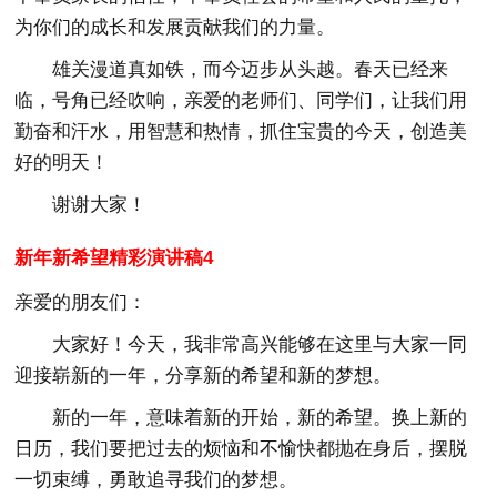
为你们的成长和发展贡献我们的力量。
雄关漫道真如铁，而今迈步从头越。春天已经来
临，号角已经吹响，亲爱的老师们、同学们，让我们用
勤奋和汗水，用智慧和热情，抓住宝贵的今天，创造美
好的明天！
谢谢大家！
新年新希望精彩演讲稿4
亲爱的朋友们：
大家好！今天，我非常高兴能够在这里与大家一同
迎接崭新的一年，分享新的希望和新的梦想。
新的一年，意味着新的开始，新的希望。换上新的
日历，我们要把过去的烦恼和不愉快都抛在身后，摆脱
一切束缚，勇敢追寻我们的梦想。