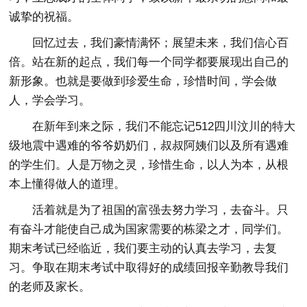
诚挚的祝福。
回忆过去，我们豪情满怀；展望未来，我们信心百
倍。站在新的起点，我们每一个同学都要展现出自己的
新形象。也就是要做到珍爱生命，珍惜时间，学会做
人，学会学习。
在新年到来之际，我们不能忘记512四川汶川的特大
级地震中遇难的爷爷奶奶们，叔叔阿姨们以及所有遇难
的学生们。人是万物之灵，珍惜生命，以人为本，从根
本上懂得做人的道理。
活着就是为了祖国的富强去努力学习，去奋斗。只
有奋斗才能使自己成为国家需要的栋梁之才，同学们。
期末考试已经临近，我们要主动的认真去学习，去复
习。争取在期末考试中取得好的成绩回报辛勤教导我们
的老师及家长。