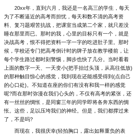
20xx年，直到六月，我还是一名高三的学生，每天
为了不断逼近的高考而担忧，每天和数不清的高考资
料、复习题艰苦抗战，把课室当成第二个家，就只差没
睡在那里而已。那时的我，心里的目标只有一个，就是
决战高考，恨不得把资料一字一字的吃进肚子里。那时
候，学校还专门把高考倒计时的牌子放在教学楼前，让
每个学生路过都时刻警惕，脚步也快了几分。当时看着
上面的数字一天、一天变小(把手抬过头顶，从高往低放)
的那种触目惊心的感觉，我到现在还能感受得到(点自己
的心口处)。不知道在座的你们有没有和我一样的感觉
呢?而在那时弥漫在我们心头的，不仅有高考的紧张，还
有一丝丝的惆怅，是同窗三年的同学即将各奔东西的惆
怅。这些，足以压垮我们的神经。但是，我们都撑过来
了，不是吗?
而现在，我很庆幸(轻拍胸口，露出如释重负的表