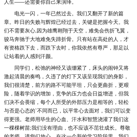
人生——还需要你自己来演绎。
电光一闪，一年已然过去。我们又翻开了新的篇
章。昨日的失败与辉煌已经过去，关键是把握今天。我
们不需要灰心,因为雄鹰翱翔于天空，难免会伤折飞翼，
骏马奔驰于大地难免失蹄折骨。只有站在高处的人，才
有资格跌下去，而跌下去时，你我依然有尊严，那足以
让站着的人感到汗颜。
同学们，松弛的神经又该绷紧了，床头的闹钟又将
激起清晨的奏鸣，久违了的灯下又该呈现我们的身影，
我们很清楚，前方的路不可能平坦，只会更曲折，更艰
险，随着学识的增加，竞争的压力也会日益增进，但我
们决不会畏缩，每个人所受的外部压力是相等的，轻松
与否是心态的`不同而已，以平常心去面对，我们可以变
得更强。老师用毕生的心血、汗水和智慧浇灌了我们这
一棵棵树苗;我们没有理由，也不应该不茁壮成长。尊敬
的老师，请您们放心，在这一个新的学习阶段里，我们