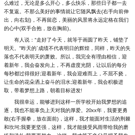
么难过，无论是多么开心，多么快乐，那些日子都一去
不复返。不那么美好的事情就让它随风飘去(右手向前伸
出，向右划)，不再留恋，美丽的风景将永远定格在我们
的心中(双手合抱，放在胸前)。
有人说：“走好了今天，就等于画圆了昨天，铺垫了
明天。”昨天的`成绩不代表明日的辉煌，同样，昨天的失
落也不代表明天的萧败。所以，我完全有理由相信，迎
着新年，我会奋发向上，不再虚度光阴，让以后的每分
每秒都过得很好;迎着新年，我会迎难而上，不屈不挠，
让生命的花朵洒上奋斗的泪水;迎着新年，我会积极进
取，带着梦想上路，朝着目标进发!
我很幸运，能够进到这样一所学校开始我梦想的追
逐，我也不能辜负上天对我的厚爱。20xx年，我要更勇
敢(右手握拳，放在面前)，这样，我才能面对生活的荆棘
和坎坷;我要更坚强，这样，我才能接受风雨带给我的磨