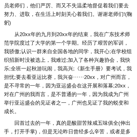
员老师们，他们严厉、而又不失温柔地督促着我们要去
努力、进取，在生活上时刻关心着我们。谢谢老师们!(鞠
躬)
从20xx年的九月到20xx年的结束，我在广东技术师
范学院度过了大学的第一个学期。经历了艰苦的军训，
我骄傲;认识一群来自全国各地的同学，我开心;在学校组
织招新时没被选上，我难过;加入了各种兴趣协会，我快
乐;全班一起秋游玩闹，我高兴;《新生手册》要考试，我
担忧;要去看亚运比赛，我兴奋······20xx，对广州而言，
是不寻常的一年，因为亚运盛会在这开展和落幕;20xx，
对在广州的我而言，是不普通的一年，因为我成为广州
举行亚运盛会的见证者之一，广州也见证了我的蜕变和
成长。
回首过去的一年，真的是酸甜苦辣咸五味俱全(伸出
手，打开手掌)，但是无论昨日曾经多么辛苦，或者是多