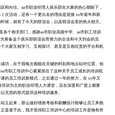
和向往。aa市职业经理人俱乐部在大家的热心期盼下，
2 次活动，还有一个更出名的理由是迎接 xx年新年和新
的时候，就有了今天的联谊会，以及联谊会里的热火朝天。
及各个相关部门，感谢aa市职业高级中学、aa市职工培训
谢为筹备这个俱乐部联谊会而努力的企业和今天到会的员
一个大家互相学习、互相探讨、甚至是互相欣赏的平台和机
成功，在于我每次都能在关键的时刻和地点站对位置。创
aa市职工培训中心紧紧抓住了这种关乎员工成长的培训机
课的员工培训新模式，之后通过一年的努力，在 xx年又
级培训为主的职业经理人大课堂，且在深度和广度上都要
是以无偿的形式提供这种培训服务。
站立起来，那么做好绩效考核和薪酬设计能够让员工奔跑
。正是基于此，我才觉得职工培训中心的培训工作是物有所