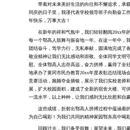
带着对未来美好生活的向往和不懈追求，承载着
同庆的日子里，我谨代表学校领导班子向勤奋工
年快乐，万事大吉！
在新年的祥和气氛中，我们轻轻翻阅20xx年
每一个鄂高人鼓舞与振奋地一年。在这一年中，
团结奋斗，笃学力行，无私奉献，圆满地完成了各
敬业精神让我们无比感动和崇敬。全体同学文明
慰。全体鄂高人志存高远，奋力拼搏，赢得了全
地承办了黄冈市民办教育20xx年度表彰总结现场
竞赛活动，频频夺金摘银，展示了我们实校老师
展，扩大校园面积，建成了全新的宿舍大楼、可
一流水平，以上种种，让我们感到无比欣慰和自豪
这些成绩，折射出鄂高人拼搏过程中蕴涵着的
为自己喝彩！为我们共同的精神家园鄂东高中喝
回顾过去，我们备受鼓舞；展望未来，我们豪情