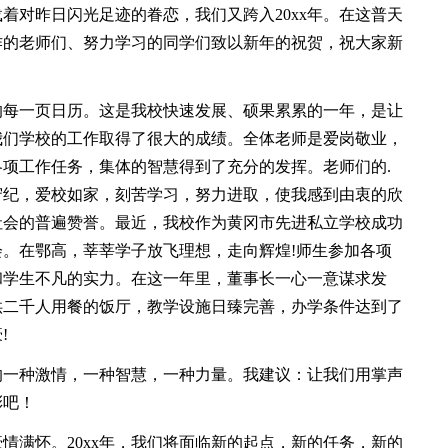
对昨日闪光足迹的眷恋，我们又跨入20xx年。在这普天
作的老师们、努力学习的同学们致以新年的祝贺，祝大家新
的每一页日历。这是我校快速发展、硕果累累的一年，是让
我们学校的工作取得了很大的成绩。全体老师是爱岗敬业，
项工作任务，集体的智慧得到了充分的发挥。老师们的.
守纪，爱校如家，刻苦学习，努力进取，使我感到由衷的欣
社会的普遍赞誉。最近，我校作为黄冈市先进私立学校成功
会。在鄂高，莘莘学子放飞理想，走向辉煌!师生参加各项
和学生不凡的实力。在这一年里，董事长一心一意谋求发
供二千人用餐的饭厅，教学设施日臻完善，办学条件达到了
!
一种激情，一种智慧，一种力量。我建议：让我们用掌声
彩吧！
满怀。20xx年，我们将面临新的起点，新的任务，新的