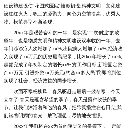
础设施建设使“花园式医院”雏形初现;精神文明、文化建
设红红火火，职工的凝聚力、向心力空前提高，优秀人
物、模范典型不断涌现。
20xx年是艰苦奋斗的一年，是实现“二次创业”的攻
坚年，也是物质文明和精神文明建设双丰收的一年。去
年门诊诊疗人次增加了xx%;出院病人增加了xx%;经济收
入实现了xx万元的历史最高纪录，比20xx年增长了xx%;
超额完成了年初制定的增长xx%的'工作目标;新增固定资
产xx万元;引进外资xx万美元(约合xx多人民币)即将到位;
实现了社会、经济效益的同步增长。
吹面不寒杨柳风，春风驱赶走最后一袭冬寒，今天
立春了!春天是蕴含希望的季节，春天是播种收获的季
节。让我们沐浴着和煦的春风，把希冀播撒在心田;让我
们踏着明媚的春光，放飞理想，尽情地去憧憬。
20xx年我们将在xx为首的院党委的带领下，一定能