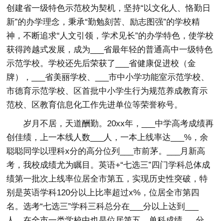
创建省一级特色示范校为契机，坚持“以文化人、恪勤日
新”的办学理念，秉承“勤勉刻苦、励志图强”的学校精
神，不断追求“人文引领，学术见长”的办学特色，使学校
获得跨越式发展，成为___省最年轻的普通高中一级特色
示范学校。学校还先后荣获了___省健康促进校（金
牌），___省美丽学校、___市中小学功能室示范学校、
市德育示范学校、区首批中小学生行为规范养成教育示
范校、区教育信息化工作先进单位等荣誉称号。
岁月不居，天道酬勤。20xx年，___中学高考成绩再
创佳绩，上一本线人数___人，一本上线率达___%，余
聪聪同学以理科x分的高分位列___市前茅。___月新高
考，我校成绩尤为瞩目。英语+“七选三”四门学科总体成
绩第一批次上线率位居全市第五，实现历史性突破，特
别是英语学科120分以上比率超过x%，位居全市第四
名。选考“七选三”学科三科总分在___分以上达到___
人，在全市一类学校中也是位居第五。单科成绩___分