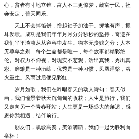
心，贫者有寸地立锥，富人不三更惊梦，藏富于民，社
会安定，普天同乐。
天上不会掉馅饼，撸起袖子加油干。掷地有声，振
耳发聩。成功是我们年年月月分分秒秒的坚持，奇迹在
我们平平淡淡从从容容中发生。物本无贵贱之分；人本
无尊卑之别。每个生命都是唯一，每个故事都精彩绝
伦。对权力不仰视，对现实不悲观，活出真我，秀出真
彩。磨难是一种历练，优秀是一种习惯，凤凰涅槃，浴
火重生。风雨过后便见彩虹。
岁月如歌，我们在吟唱春天的动人诗句；春天似
画，我们憧景着秋天沉甸甸的收获；人生是旅行，我们
又走向另一个青春驿站；人生更是一场盛大的邂逅，感
恩你我相遇，结伴前行。
朋友们，凯歌高奏，美酒满斟，我们一起为胜利而
举杯！