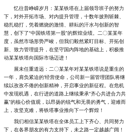
忆往昔峥嵘岁月：某某铁塔在上届领导班子的努力
下，对外开拓市场、对内提升管理，十数年披荆斩棘、
稳扎稳打，凭着燃烧的激情、耕耘的汗水与创新的智
慧，创下了“中国铁塔第一股”的辉煌业绩。二〇某某年
度，虽然市场形势严峻，但我们毅然紧盯目标、开拓创
新、致力管理提升，在坚守国内阵地的基础上，积极推
动某某铁塔向国际市场迈进！
展未任重道远：二〇某某年对某某铁塔说是重生的
一年，肩负紧迫的'经营使命，公司新一届管理团队将继
续以孜孜不倦的创新精神，开启事业的新征程。在危机
中发现机遇，在行进的道路上继续秉承“齐心共进合力共
赢”的核心价值观，以昂扬的锐气和无畏的勇气，迎难而
上，攻坚克难，将铁塔事业推向下一个辉煌！
我们相信某某铁塔在全体员工上下齐心、共同努力
下，在各界朋友的有力支持下，未之路一定越越广阔！