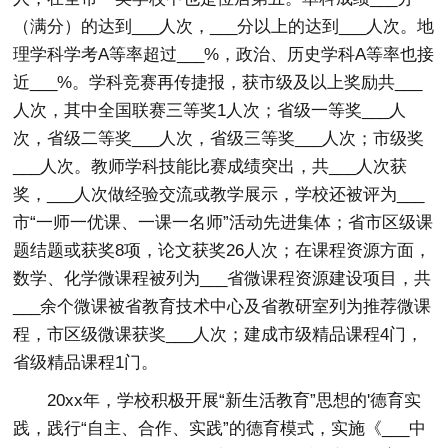
（满分）的达到___人次，___分以上的达到___人次。地
理学科学考A等率超过___%，政治、历史学科A等率也接
近___%。学科竞赛再传捷报，获市级及以上奖励共___
人次，其中全国联赛三等奖1人次；省级一等奖___人
次，省级二等奖___人次，省级三等奖___人次；市级奖
___人次。教师学科技能比赛成绩突出，共___人次获
奖，___人次做经验交流或教学展示，学校还被评为___
市“一师一优课、一课一名师”活动先进集体；省市区级课
题结题或获奖8项，论文获奖26人次；在课程资源方面，
数学、化学微课程被列为___省微课程资源建设项目，共
___余个微课被省教育技术中心及省教研室列为推荐微课
程，市区级微课获奖___人次；建成市级精品课程4门，
省级精品课程1门。
20xx年，学校积极开展“新生活教育”思想的'德育实
践，践行“自主、合作、实践”的德育模式，实施《___中