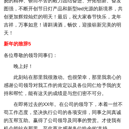
挠的精神、锲而不舍的毅力团结奋进、开拓创新、奋发
图强，不断开创节日灯产品和新型led光源的新境界，共
创更加辉煌灿烂的明天！最后，祝大家春节快乐，龙年
吉祥，万事如意！请斟满酒，畅饮，迎接崭新完美的明
天！
新年的致辞5
各位尊敬的领导同事们：
晚上好！
此刻站在那里我很激动。也很荣幸，那里我衷心的
感谢公司领导对我工作的肯定以及各位同仁给予我的支
持和帮忙，能有这天的成绩是与您们密不可分。
在即将过去的XX年。在公司的领导下，本着一丝不
苟工作态度，坚决执行公司的各项安排，同事之间真诚
的互帮互助。赢得了公司领导及同事的赞赏。才使我有
机会能站在那里。至此再次感谢各位给余的'支持。