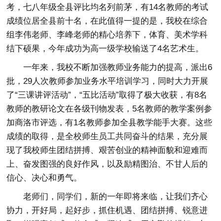
考，七八年级全县评比均名列前茅，有14名教师的考试
成绩位居全县前十名，在此值得一提的是，我校在综合
组李伟老师、李峰老师的精心培养下，体育、美术学科
结下硕果，今年成功为高一级学校输送了4名艺术生。
一年来，我校不断加强教师业务能力的提高，派出6
批，29人次教师参加业务水平培训学习，同时大力开展
了“三课讲评活动”，“五比活动”取得了极大收获，有8名
教师的教研论文在各级刊物发表，5名教师的教学案例参
加商洛市评选，有1名教师参加全县教学能手大赛。这些
成绩的取得，是全校师生员工共同奋斗的结果，充分展
现了我校师生团结拼搏、艰苦创业的精神面貌和迎难而
上、奋发图强的良好作风，以及励精图治、不甘人后的
信心、决心和勇气。
老师们，同学们，新的一年即将来临，让我们齐心
协力，开好局，起好步，抓住机遇、团结拼搏、锐意进