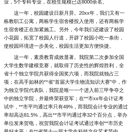
业，5个专科专业，在校生规模已达8000余名。
这一年，校园建设日新月异。20xx年，我们又有一
栋教职工公寓，两栋学生宿舍楼投入使用，还有两栋学
生宿舍楼正在加紧施工。另外，今年我们还建设了校园
小花园，拓宽了校园人行道，开辟了校园小吃一条街，
使校园环境进一步美化，校园生活更加方便快捷。
这一年，素质教育成效显著。我院第二次参加全国
大学生数学建模竞赛，就取得了历史性的辉煌胜利，全
省十个独立学院共获得全国奖六项，而我院就独占三
项；在高手如林的**省“首届大学生物流知识大赛”中，作
为独立学院代表队，我院是唯一一个进入前三甲争夺之
中的独立学院，并最终荣获亚军；在**市xx年会计证考
试中，**市平均通过率只有49%，而我院会计专业的通过
率却高达81.5%，高出**市平均通过率32个百分点，举办
单位发来贺电，祝贺我院会计证考试通过率创**市历史
最好水平；在**省第十一届大学生科技文化艺术节中，