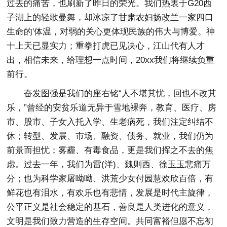
过去的痛苦，也刷新了昨日的荣光。我们热衷于G20西
子湖上的轻歌曼舞，却冰凉了甘肃农妇扬改兰一家四口
生命的'体温，对弱的关心更体现民族的伟大与博爱。神
十上天已显实力；重拳打虎已见决心，江山代有人才
出，相信未来，给理想一点时间，20xx我们将继续负重
前行。
奋发图强是我们的座右铭“人不堪其忧，回也不改其
乐，”曾经的安贫乐道无异于雪地裸奔，教育、医疗、房
市、股市、子女入托入学、生老病死，我们注定纠结不
休；转型、发展、市场、融资、债务、就业，我们仍为
前景而担忧；雾霾、有毒食品，更是我们挥之不去的焦
虑。过去一年，我们为雷(洋)、魏则西、徐玉玉悲痛万
分；也为科学家屠呦呦、洪荒少女付园慧欢欣百倍，有
鲜花也有泪水，有欢乐也有悲情，发展是时代主旋律，
公平正义是社会稳定的基石，善良是人类进化的意义，
文明是我们致力营造的生存空间。共同富裕但愿不忘初